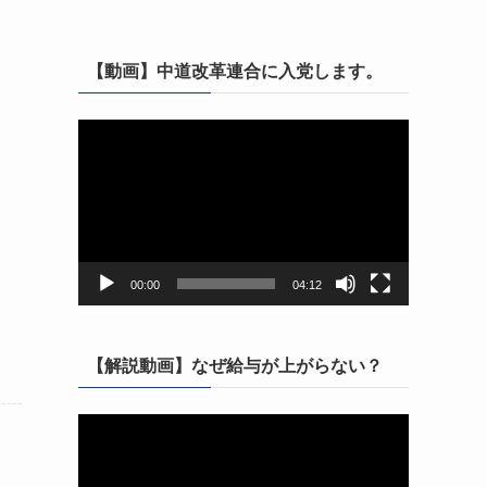
【動画】中道改革連合に入党します。
動
画
プ
レ
ー
ヤ
ー
00:00
04:12
【解説動画】なぜ給与が上がらない？
動
画
プ