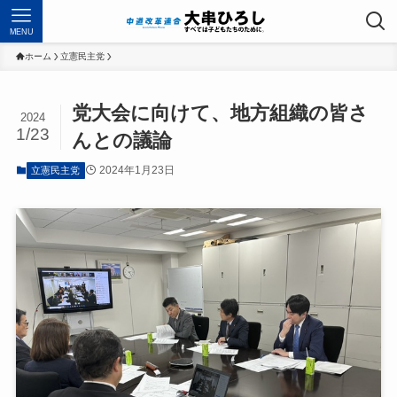
MENU
ホーム
立憲民主党
党大会に向けて、地方組織の皆さ
2024
1/23
んとの議論
2024年1月23日
立憲民主党