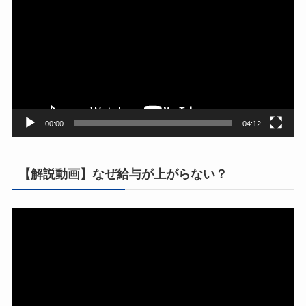
画
プ
レ
ー
ヤ
ー
00:00
04:12
【解説動画】なぜ給与が上がらない？
動
画
プ
レ
ー
ヤ