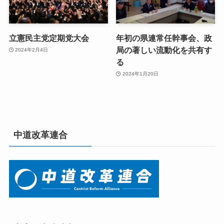
立憲民主党定期党大会
年初の県連常任幹事会、政
局の著しい流動化を共有す
2024年2月4日
る
2024年1月20日
中道改革連合