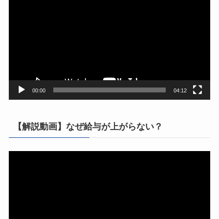
画
プ
レ
ー
ヤ
ー
00:00
04:12
【解説動画】なぜ給与が上がらない？
動
画
プ
レ
ー
ヤ