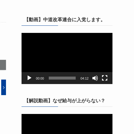
【動画】中道改革連合に入党します。
動
画
プ
レ
ー
ヤ
ー
00:00
04:12
【解説動画】なぜ給与が上がらない？
動
画
プ