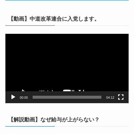
【動画】中道改革連合に入党します。
動
画
プ
レ
ー
ヤ
ー
00:00
04:12
【解説動画】なぜ給与が上がらない？