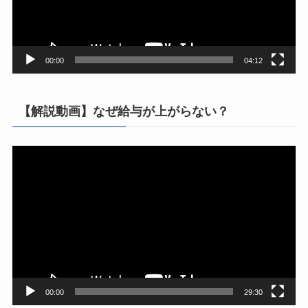
ヤ
ー
00:00
04:12
【解説動画】なぜ給与が上がらない？
動
画
プ
レ
ー
ヤ
ー
00:00
29:30