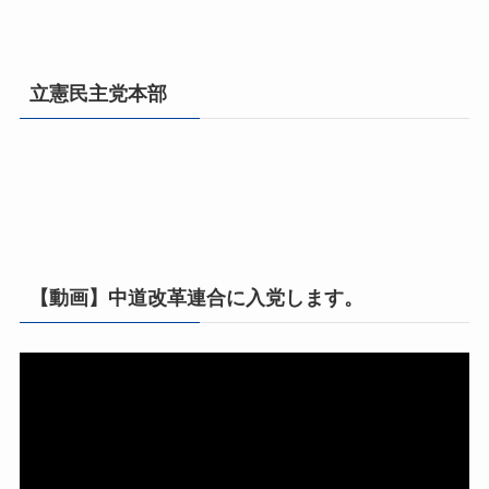
立憲民主党本部
【動画】中道改革連合に入党します。
動
画
プ
レ
ー