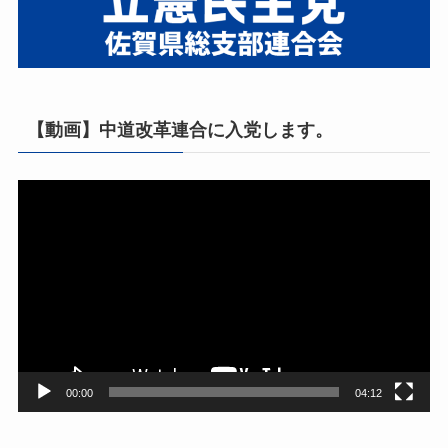
【動画】中道改革連合に入党します。
動
画
プ
レ
ー
ヤ
ー
00:00
04:12