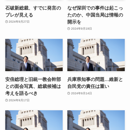
石破新総裁、すでに発言の
なぜ深圳での事件は起こっ
ブレが見える
たのか、中国当局は情報の
開示を
2024年9月27日
2024年9月19日
安倍総理と旧統一教会幹部
兵庫県知事の問題…維新と
との面会写真、総裁候補は
自民党の責任は重い
考えを語るべき
2024年9月14日
2024年9月17日