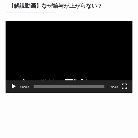
【解説動画】なぜ給与が上がらない？
動
画
プ
レ
ー
ヤ
ー
00:00
29:30