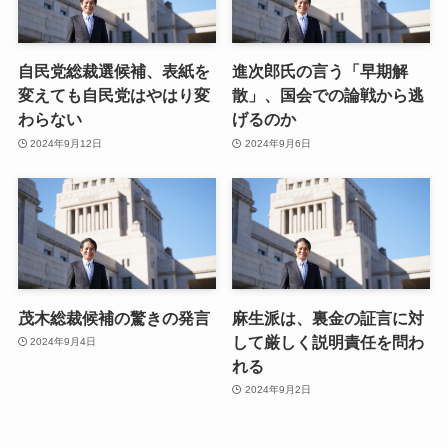
自民党総裁選候補、表紙を
進次郎氏の言う「早期解
変えても自民党はやはり変
散」、国会での論戦から逃
わらない
げるのか
2024年9月12日
2024年9月6日
茂木総裁候補の驚きの発言
麻生派は、裏金の証言に対
して厳しく説明責任を問わ
2024年9月4日
れる
2024年9月2日