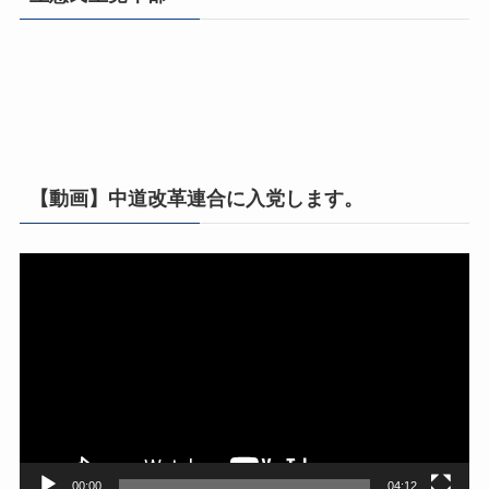
【動画】中道改革連合に入党します。
動
画
プ
レ
ー
ヤ
ー
00:00
04:12