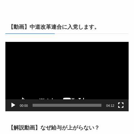
【動画】中道改革連合に入党します。
動
画
プ
レ
ー
ヤ
ー
00:00
04:12
【解説動画】なぜ給与が上がらない？