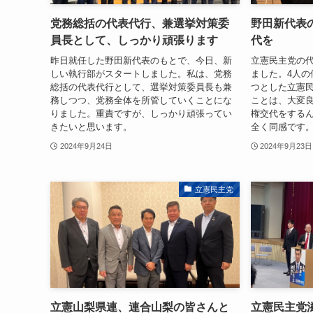
党務総括の代表代行、兼選挙対策委
野田新代表
員長として、しっかり頑張ります
代を
昨日就任した野田新代表のもとで、今日、新
立憲民主党の
しい執行部がスタートしました。私は、党務
ました。4人の
総括の代表代行として、選挙対策委員長も兼
つとした立憲
務しつつ、党務全体を所管していくことにな
ことは、大変
りました。重責ですが、しっかり頑張ってい
権交代をする
きたいと思います。
全く同感です。
2024年9月24日
2024年9月23日
立憲民主党
立憲山梨県連、連合山梨の皆さんと
立憲民主党