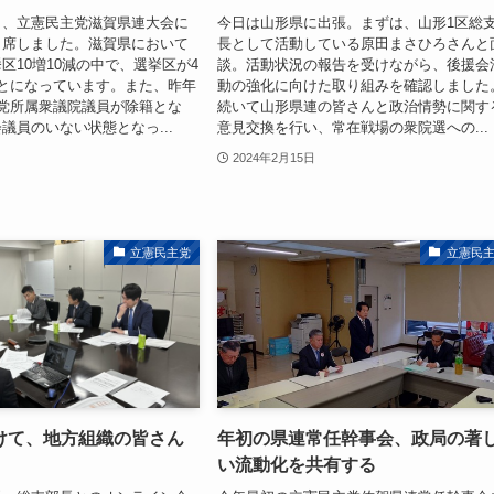
し、立憲民主党滋賀県連大会に
今日は山形県に出張。まずは、山形1区総
出席しました。滋賀県において
長として活動している原田まさひろさんと
区10増10減の中で、選挙区が4
談。活動状況の報告を受けながら、後援会
とになっています。また、昨年
動の強化に向けた取り組みを確認しました
党所属衆議院議員が除籍とな
続いて山形県連の皆さんと政治情勢に関す
議員のいない状態となっ...
意見交換を行い、常在戦場の衆院選への...
2024年2月15日
立憲民主党
立憲民
けて、地方組織の皆さん
年初の県連常任幹事会、政局の著
い流動化を共有する