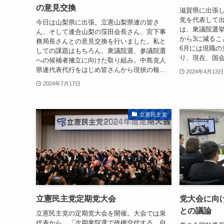
の意見交換
滋賀県に出張
党を代表して
今日は山梨県に出張。立憲山梨県連の皆さ
は、衆議院選挙
ん、そして連合山梨の窪田会長さん、宮下事
から3に減るこ
務局長さんとの意見交換を行いました。私と
6月には現職の
しての課題はもちろん、衆議院選、参議院選
り、現在、国会
への候補者擁立に向けた取り組み。中島克人
県連代表代行をはじめ皆さんから現状の報...
2024年4月13日
2024年7月17日
立憲民主党
立憲民主党定期党大会
党大会に向
との議論
立憲民主党の定期党大会を開催。大会では泉
代表から、「次期衆院選で政権交代する、自