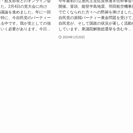
長・総支部長とのオンライン会
今年最初の立憲民主党佐賀県連常任幹事会
た。2月4日の党大会に向け
開催。冒頭、能登半島地震、羽田航空機事
の議論を進めました。年に一回
で亡くなられた方々への黙祷を捧げました
。特に、今自民党のパーティー
自民党の派閥パーティー裏金問題を受けて
ある中です。我が党としての強
自民党が、そして国政の状況が著しく流動
いく必要があります。今日...
しています。衆議院解散総選挙を含む今...
2024年1月20日