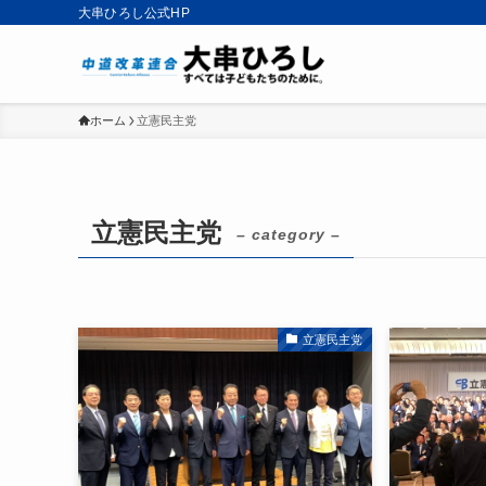
大串ひろし公式HP
ホーム
立憲民主党
立憲民主党
– category –
立憲民主党