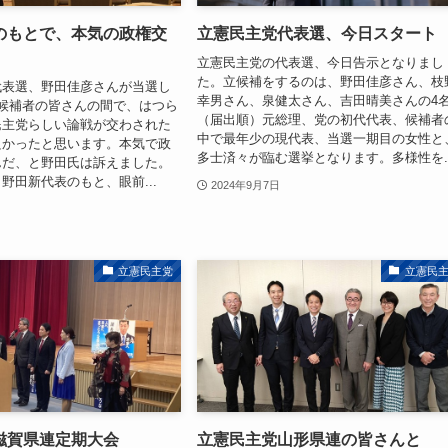
のもとで、本気の政権交
立憲民主党代表選、今日スタート
立憲民主党の代表選、今日告示となりまし
た。立候補をするのは、野田佳彦さん、枝
代表選、野田佳彦さんが当選し
幸男さん、泉健太さん、吉田晴美さんの4
候補者の皆さんの間で、はつら
（届出順）元総理、党の初代代表、候補者
民主党らしい論戦が交わされた
中で最年少の現代表、当選一期目の女性と
良かったと思います。本気で政
多士済々が臨む選挙となります。多様性を..
んだ、と野田氏は訴えました。
野田新代表のもと、眼前...
2024年9月7日
立憲民主党
立憲民
滋賀県連定期大会
立憲民主党山形県連の皆さんと