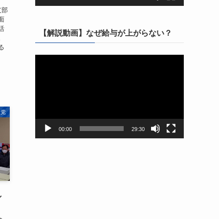
支部
面
活
【解説動画】なぜ給与が上がらない？
。
る
動
画
プ
レ
ー
主党
ヤ
ー
00:00
29:30
し