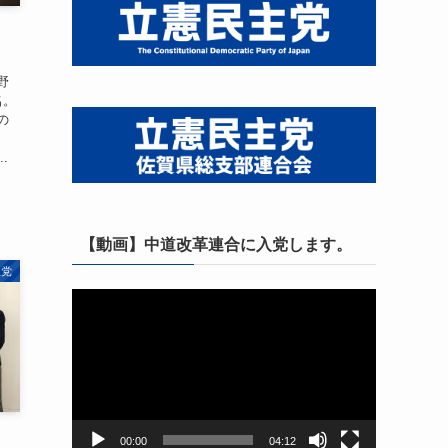
野
名。
の
、
.
【動画】中道改革連合に入党します。
主党
動
画
プ
レ
ー
ヤ
ー
00:00
04:12