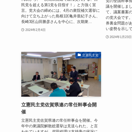
党の全国幹事
民党を超える第1党を目指す！」と力強く宣
議を開催しまし
言。党大会の締めには、4月の衆院補欠選挙に
て、議案書案
向けて立ち上がった島根1区亀井亜紀子さん、
の党大会です
長崎3区山田勝彦さんを中心に、次期衆...
券裏金問題が
い姿勢を示して
2024年2月4日
2024年1月23日
立憲民主党
立憲民主党佐賀県連の常任幹事会開
催
立憲民主党佐賀県連の常任幹事会を開催。今
年中の衆議院解散総選挙は見送られた、と言
われていますが、岸田総理は支持率の状況に