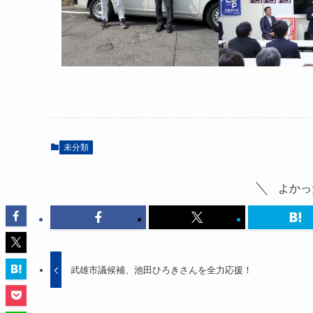
未分類
よかっ
武雄市議候補、池田ひろきさんを全力応援！