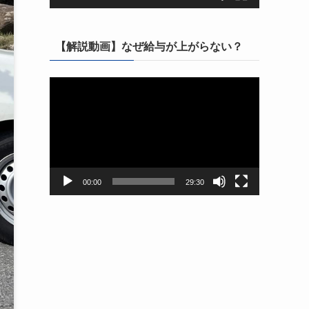
【解説動画】なぜ給与が上がらない？
動
画
プ
レ
ー
ヤ
ー
00:00
29:30