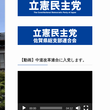
【動画】中道改革連合に入党します。
動
画
プ
レ
ー
ヤ
ー
00:00
04:12