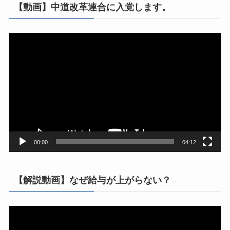
【動画】中道改革連合に入党します。
動
画
プ
レ
ー
ヤ
ー
00:00
04:12
【解説動画】なぜ給与が上がらない？
動
画