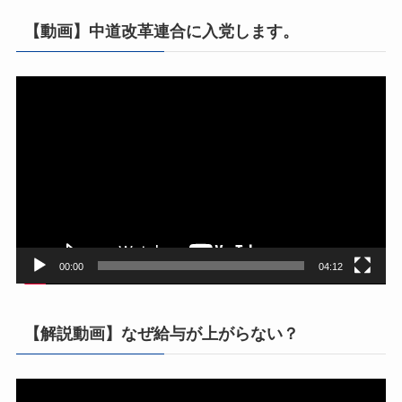
【動画】中道改革連合に入党します。
動
画
プ
レ
ー
ヤ
ー
00:00
04:12
【解説動画】なぜ給与が上がらない？
動