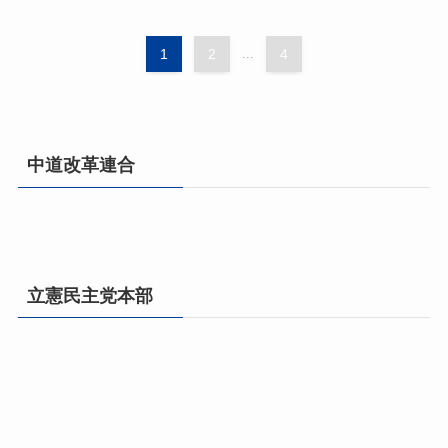
1
2
...
4
中道改革連合
立憲民主党本部