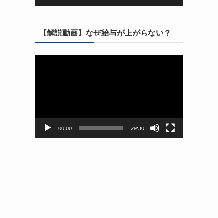
【解説動画】なぜ給与が上がらない？
動
画
プ
レ
ー
ヤ
ー
00:00
29:30