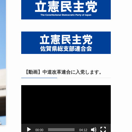
【動画】中道改革連合に入党します。
動
画
プ
レ
ー
ヤ
ー
00:00
04:12