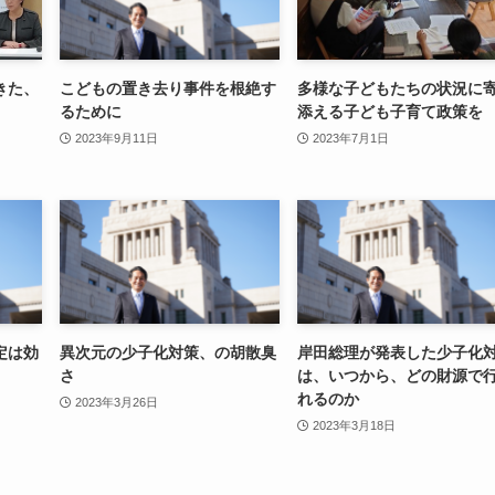
きた、
こどもの置き去り事件を根絶す
多様な子どもたちの状況に
るために
添える子ども子育て政策を
2023年9月11日
2023年7月1日
定は効
異次元の少子化対策、の胡散臭
岸田総理が発表した少子化
さ
は、いつから、どの財源で
れるのか
2023年3月26日
2023年3月18日