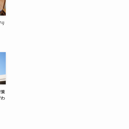
寄り
対策
行わ