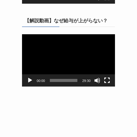
【解説動画】なぜ給与が上がらない？
動
画
プ
レ
ー
ヤ
ー
00:00
29:30