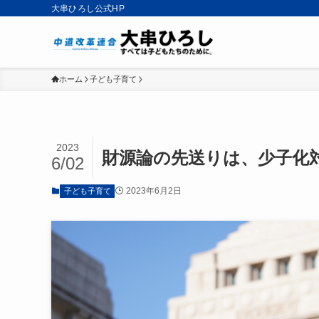
大串ひろし公式HP
ホーム
子ども子育て
2023
財源論の先送りは、少子化
6/02
2023年6月2日
子ども子育て