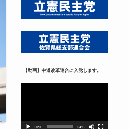
【動画】中道改革連合に入党します。
動
画
プ
レ
ー
ヤ
ー
00:00
04:12