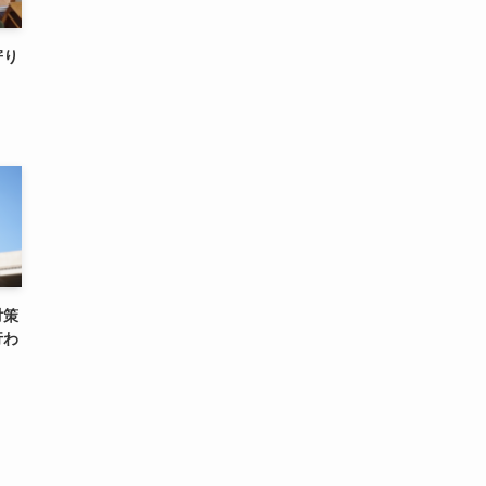
寄り
対策
行わ