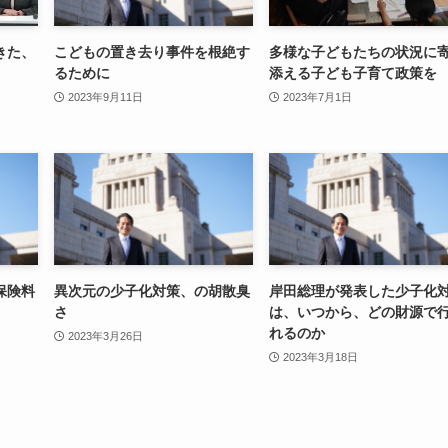
きた、
こどもの置き去り事件を根絶す
多様な子どもたちの状況に
るために
添える子ども子育て政策を
2023年9月11日
2023年7月1日
保険料
異次元の少子化対策、の胡散臭
岸田総理が発表した少子化
さ
は、いつから、どの財源で
れるのか
2023年3月26日
2023年3月18日