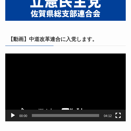
【動画】中道改革連合に入党します。
動
画
プ
レ
ー
ヤ
ー
00:00
04:12