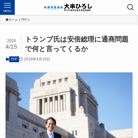
MENU
ホーム
TPP
トランプ氏は安倍総理に通商問題
2018
4/15
で何と言ってくるか
2018年4月15日
TPP