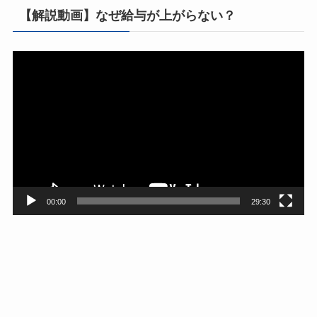
【解説動画】なぜ給与が上がらない？
動
画
プ
レ
ー
ヤ
ー
00:00
29:30