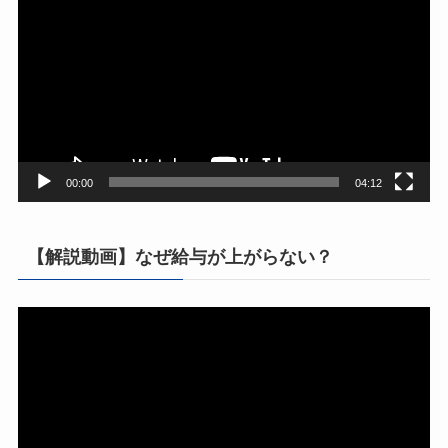
画
プ
レ
ー
ヤ
ー
00:00
04:12
【解説動画】なぜ給与が上がらない？
動
画
プ
レ
ー
ヤ