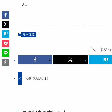
ん。
安全保障
よかっ
大分での総力戦