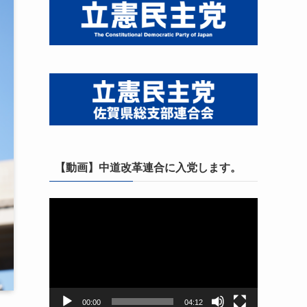
【動画】中道改革連合に入党します。
動
画
プ
レ
ー
ヤ
ー
00:00
04:12