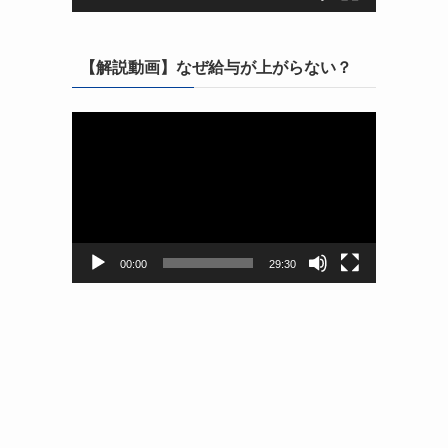
【解説動画】なぜ給与が上がらない？
動
画
プ
レ
ー
ヤ
ー
00:00
29:30