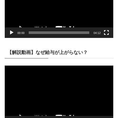
ー
ヤ
ー
00:00
04:12
【解説動画】なぜ給与が上がらない？
動
画
プ
レ
ー
ヤ
ー