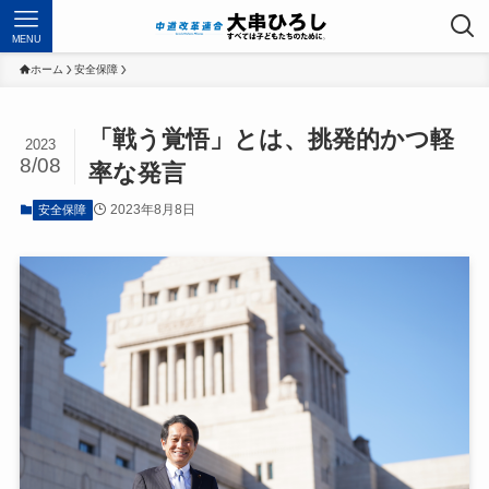
MENU
ホーム
安全保障
「戦う覚悟」とは、挑発的かつ軽
2023
8/08
率な発言
2023年8月8日
安全保障