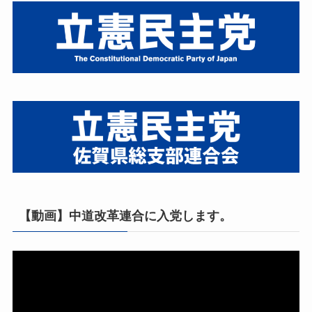
【動画】中道改革連合に入党します。
動
画
プ
レ